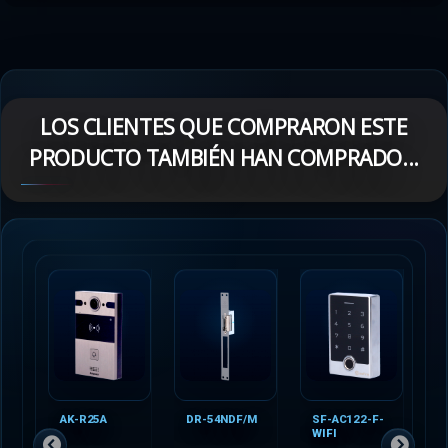
LOS CLIENTES QUE COMPRARON ESTE
PRODUCTO TAMBIÉN HAN COMPRADO...
AK-R25A
DR-54NDF/M
SF-AC122-F-
M
WIFI