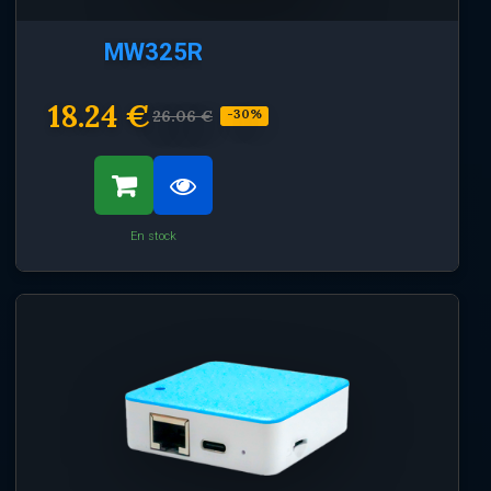
MW325R
18.24 €
26.06 €
-30%
En stock