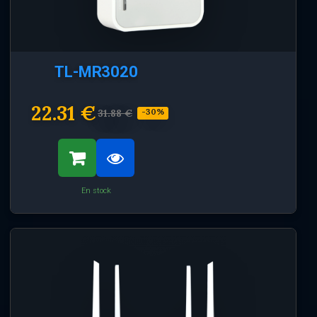
TL-MR3020
22.31 €
31.88 €
-30%
En stock