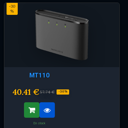
-30
%
MT110
40.41 €
57.74 €
-30%
En stock