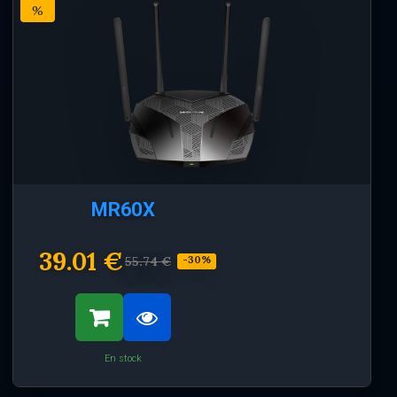
%
MR60X
39.01 €
55.74 €
-30%
En stock