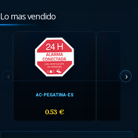
Lo mas vendido
AC-PEGATINA-ES
AC-CAR
0.53 €
1.4