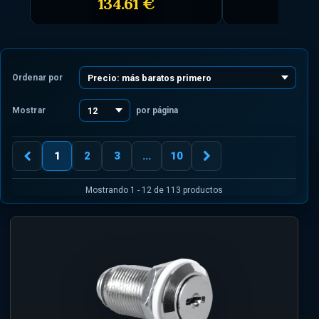
134.61 €
51.
Ordenar por
Mostrar
por página
1
2
3
...
10
Mostrando 1 - 12 de 113 productos