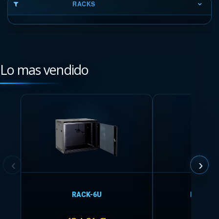
RACKS
Lo mas vendido
RACK-6U
BOX-403