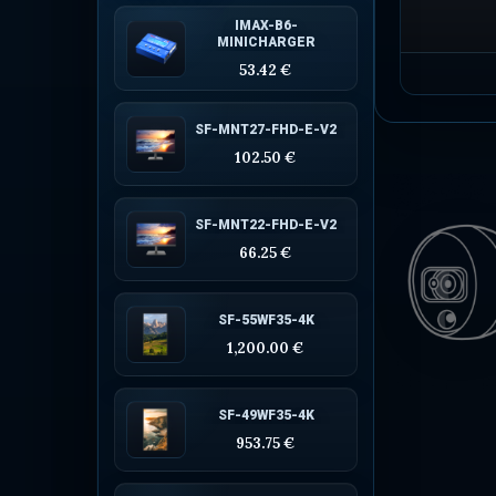
IMAX-B6-
MINICHARGER
53.42 €
SF-MNT27-FHD-E-V2
102.50 €
SF-MNT22-FHD-E-V2
66.25 €
SF-55WF35-4K
1,200.00 €
SF-49WF35-4K
953.75 €