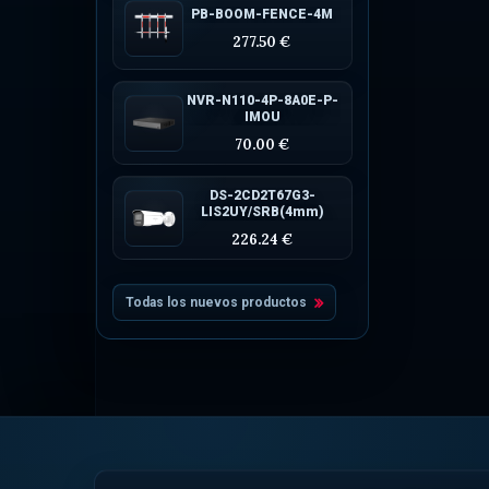
PB-BOOM-FENCE-4M
277.50 €
NVR-N110-4P-8A0E-P-
IMOU
70.00 €
DS-2CD2T67G3-
LIS2UY/SRB(4mm)
226.24 €
Todas los nuevos productos