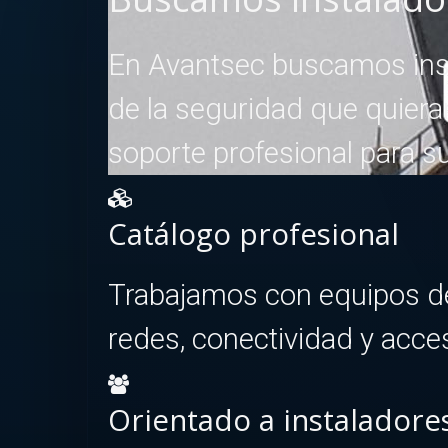
En Avantsec buscamos inst
de la seguridad que quiera
soporte profesional para s
Catálogo profesional
Trabajamos con equipos de 
redes, conectividad y acces
Orientado a instaladore