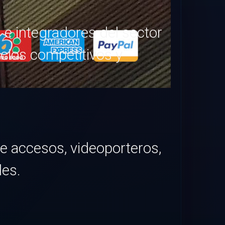
 integradores del sector
ecios competitivos y
de accesos, videoporteros,
les.