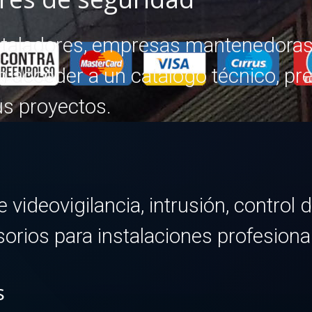
aladores, empresas mantenedoras e
n acceder a un catálogo técnico, pr
us proyectos.
videovigilancia, intrusión, control 
orios para instalaciones profesiona
s