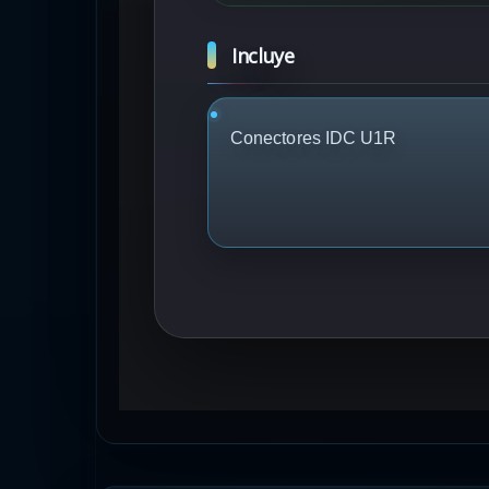
Incluye
Conectores IDC U1R