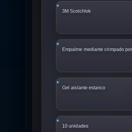
3M Scotchlok
Empalme mediante crimpado por
Gel aislante estanco
10 unidades