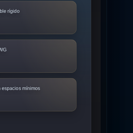
le rígido
AWG
n espacios mínimos