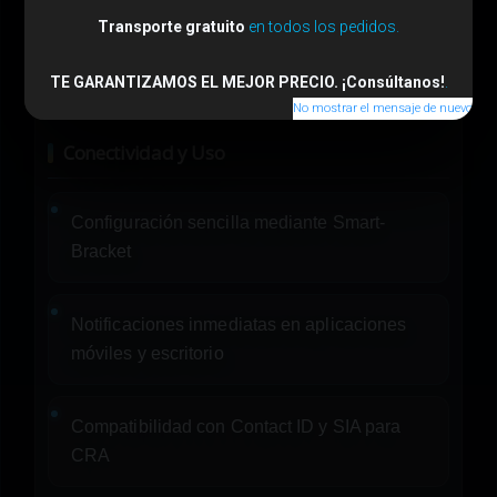
Transporte gratuito
en todos los pedidos.
Soporte de hasta 50 usuarios
TE GARANTIZAMOS EL MEJOR PRECIO. ¡Consúltanos!
.
No mostrar el mensaje de nuevo
Conectividad y Uso
Configuración sencilla mediante Smart-
Bracket
Notificaciones inmediatas en aplicaciones
móviles y escritorio
Compatibilidad con Contact ID y SIA para
CRA