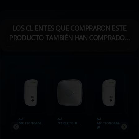
LOS CLIENTES QUE COMPRARON ESTE
PRODUCTO TAMBIÉN HAN COMPRADO...
AJ-
AJ-
AJ-
A
MOTIONCAM..
STREETSIR...
MOTIONCAM-
C
.
W
.