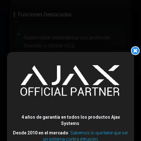
Funciones Destacadas
Supervisión inalámbrica con protocolo
Jeweller y cifrado AES
Detección de inhibición de señal e
información de inactividad
Configuración remota mediante
aplicaciones iOS, Android y software para
PC
4 años de garantía en todos los productos Ajax
Systems
.
Compatibilidad con IP dinámica sin
Desde 2010 en el mercado
. Sabemos lo que tiene que ser
un sistema contra intrusión.
apertura de puertos