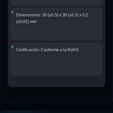
Dimensiones:
30 (±0,5) x 30 (±0,5) x 0,2
(±0,02) mm
Certificación:
Conforme a la RoHS