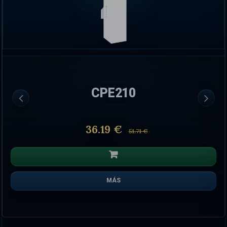
CPE210
36.19 €
51.71 €
MÁS