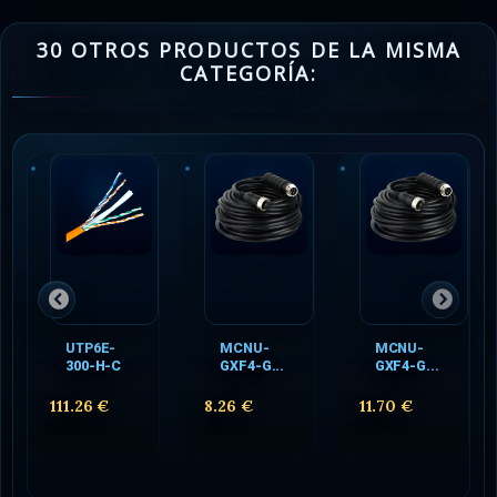
30 OTROS PRODUCTOS DE LA MISMA
CATEGORÍA:
UTP6E-
MCNU-
MCNU-
300-H-C
GXF4-G...
GXF4-G...
111.26 €
8.26 €
11.70 €