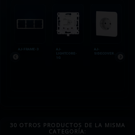
AJ-FRAME-3
AJ-
AJ-
A
LIGHTCORE-
SIDECOVER...
S
1G
30 OTROS PRODUCTOS DE LA MISMA
CATEGORÍA: