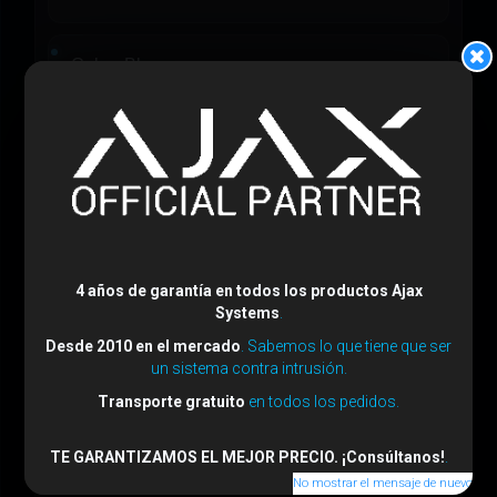
Color:
Blanco
Tamaño:
82.75 (Al) x 82.75 (An) x 10.26 (Fo)
mm
4 años de garantía en todos los productos Ajax
Systems
.
Desde 2010 en el mercado
. Sabemos lo que tiene que ser
un sistema contra intrusión.
Peso:
45.75 gramos
Transporte gratuito
en todos los pedidos.
TE GARANTIZAMOS EL MEJOR PRECIO. ¡Consúltanos!
.
No mostrar el mensaje de nuevo