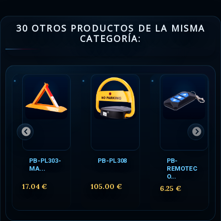
30 OTROS PRODUCTOS DE LA MISMA
CATEGORÍA:
PB-PL303-
PB-PL308
PB-
MA...
REMOTEC
O...
17.04 €
105.00 €
6.25 €