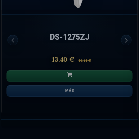
DS-1275ZJ
13.40 €
14.41 €
MÁS