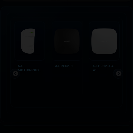
AJ-
AJ-REX2-B
AJ-HUB2-4G-
C
MOTIONPRO..
W
.