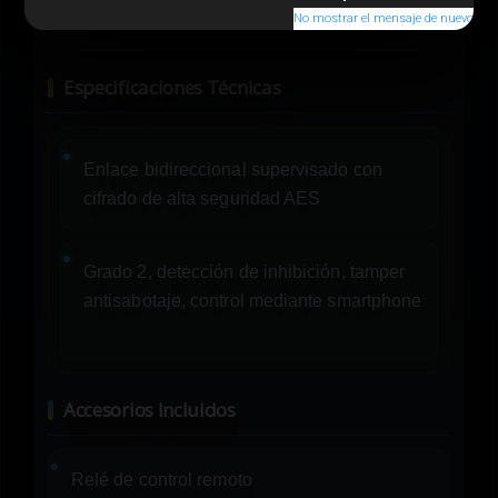
No mostrar el mensaje de nuevo
Especificaciones Técnicas
Enlace bidireccional supervisado con
cifrado de alta seguridad AES
Grado 2, detección de inhibición, tamper
antisabotaje, control mediante smartphone
Accesorios Incluidos
Relé de control remoto