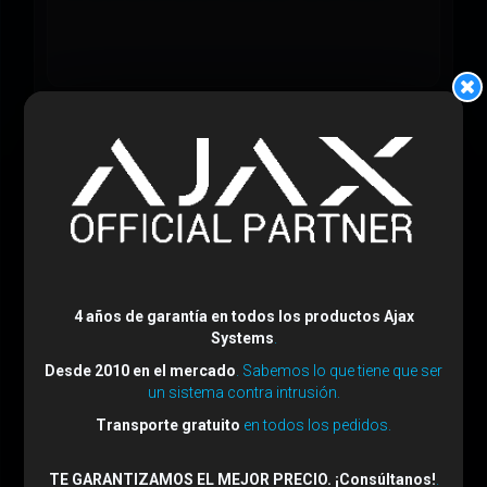
Instalación:
en cajas de mecanismo estándar
Potencia máxima:
hasta 3 kW
4 años de garantía en todos los productos Ajax
Systems
.
Desde 2010 en el mercado
. Sabemos lo que tiene que ser
un sistema contra intrusión.
Transporte gratuito
en todos los pedidos.
Color:
negro
TE GARANTIZAMOS EL MEJOR PRECIO. ¡Consúltanos!
.