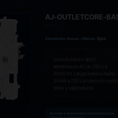
AJ-OUTLETCORE-BA
Ajax
Condición:
-
Marca:
Nuevo
Enchufe básico tipo F,
alimentación AC de 250 V a
50/60 Hz, carga resistiva hasta
3.6 kW a 250 V, protección contr
polvo y salpicaduras
Accede a descuentos exclusivos para
clientes registrados.