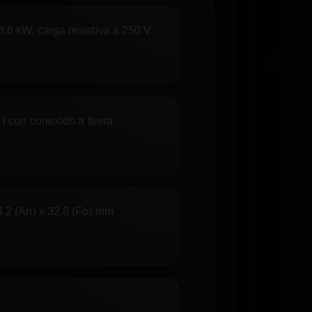
.6 kW, carga resistiva a 250 V
I con conexión a tierra
4.2 (An) x 32.8 (Fo) mm