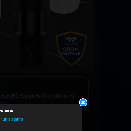
va a 250 V, protección contra polvo
to.
Systems
.
er un sistema