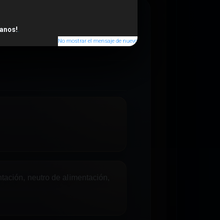
anos!
.
No mostrar el mensaje de nuevo
tación, neutro de alimentación,