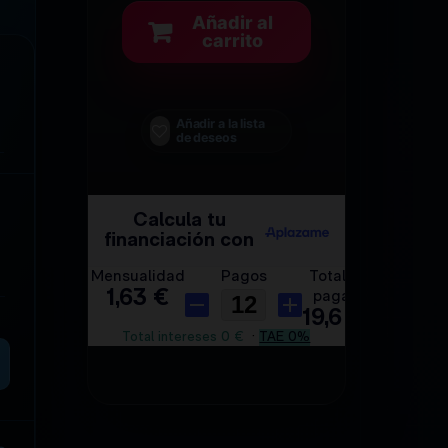
Añadir al
carrito
Añadir a la lista
de deseos