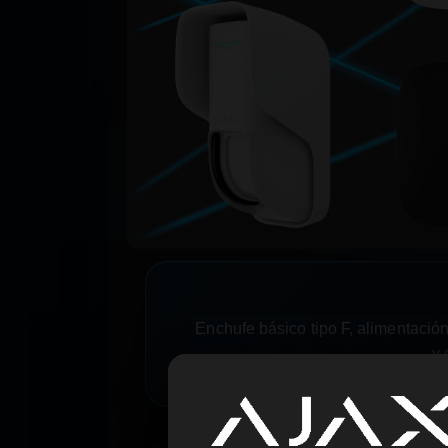
Enchufe básico tipo F, alimentació
y 