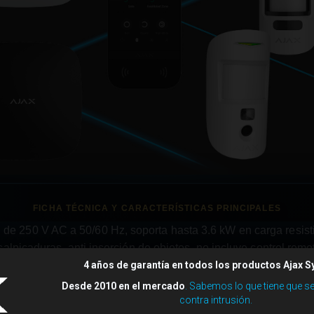
n de 250 V AC a 50/60 Hz, soporta hasta 3.6 kW en carga resisti
salpicaduras, anti inserción de objetos, no incluye control remo
4 años de garantía en todos los productos Ajax 
Desde 2010 en el mercado
. Sabemos lo que tiene que s
contra intrusión.