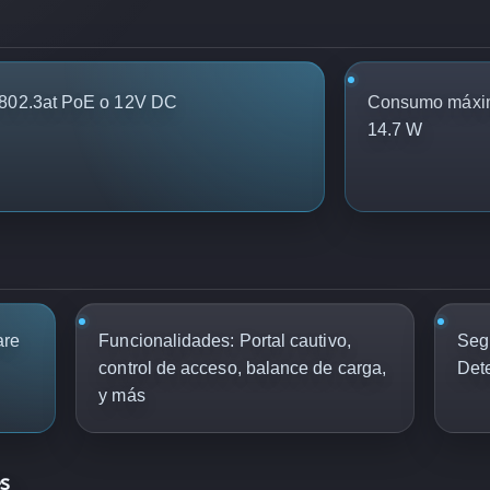
802.3at PoE o 12V DC
Consumo máxi
14.7 W
are
Funcionalidades: Portal cautivo,
Seg
control de acceso, balance de carga,
Det
y más
es