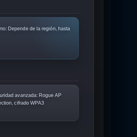
mo:
Depende de la región, hasta
uridad avanzada: Rogue AP
ection, cifrado WPA3