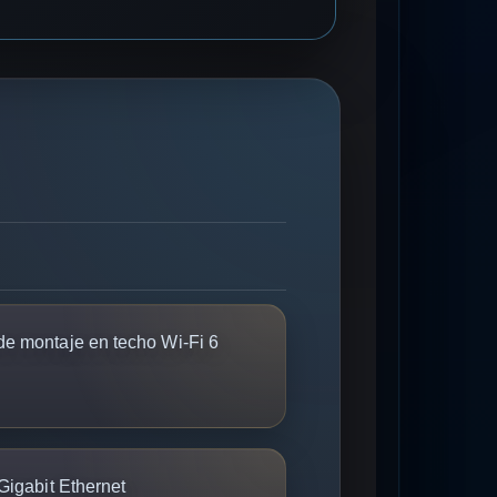
e montaje en techo Wi-Fi 6
Gigabit Ethernet