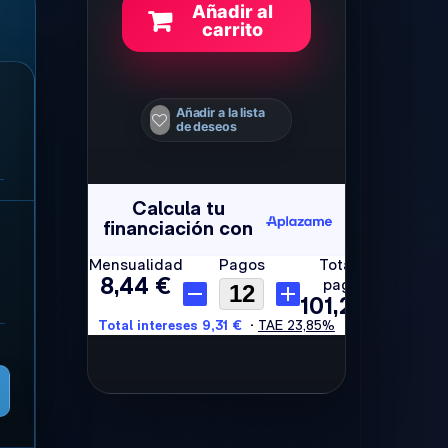
Añadir al
carrito
Añadir a la lista
de deseos