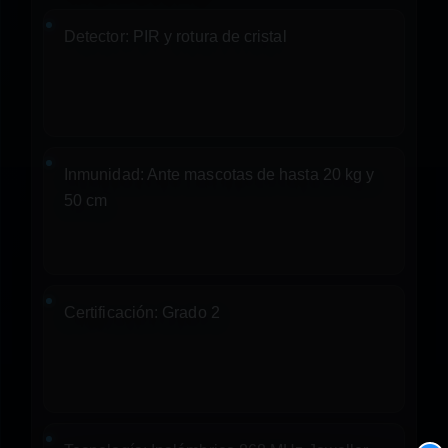
Detector:
PIR y rotura de cristal
Inmunidad:
Ante mascotas de hasta 20 kg y
50 cm
Certificación:
Grado 2