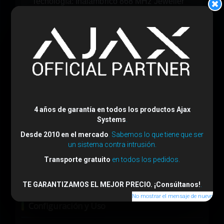
Tecnología:
Inalámbrico 868 MHz Jeweller
Rango de detección PIR:
12 metros
4 años de garantía en todos los productos Ajax
Systems
.
Desde 2010 en el mercado
. Sabemos lo que tiene que ser
Rango de detección rotura de cristal:
9
un sistema contra intrusión.
metros
Transporte gratuito
en todos los pedidos.
TE GARANTIZAMOS EL MEJOR PRECIO. ¡Consúltanos!
.
No mostrar el mensaje de nuevo
Configuración y Uso