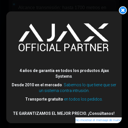
Alcance transmisión:
hasta 1700 metros en
espacio abierto
Inmunidad a mascotas:
hasta 12 metros
4 años de garantía en todos los productos Ajax
Systems
.
Configuración y Sensibilidad
Desde 2010 en el mercado
. Sabemos lo que tiene que ser
un sistema contra intrusión.
Transporte gratuito
en todos los pedidos.
Sensibilidad ajustable: 3 niveles (alta,
TE GARANTIZAMOS EL MEJOR PRECIO. ¡Consúltanos!
.
media, baja)
No mostrar el mensaje de nuevo