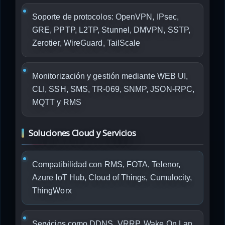
Soporte de protocolos: OpenVPN, IPsec,
GRE, PPTP, L2TP, Stunnel, DMVPN, SSTP,
Zerotier, WireGuard, TailScale
Monitorización y gestión mediante WEB UI,
CLI, SSH, SMS, TR-069, SNMP, JSON-RPC,
MQTT y RMS
Soluciones Cloud y Servicios
Compatibilidad con RMS, FOTA, Telenor,
Azure IoT Hub, Cloud of Things, Cumulocity,
ThingWorx
Servicios como DDNS, VRRP, Wake On Lan,