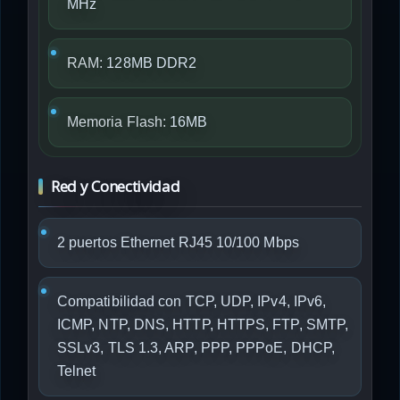
MHz
RAM:
128MB DDR2
Memoria Flash:
16MB
Red y Conectividad
2 puertos Ethernet RJ45 10/100 Mbps
Compatibilidad con TCP, UDP, IPv4, IPv6,
ICMP, NTP, DNS, HTTP, HTTPS, FTP, SMTP,
SSLv3, TLS 1.3, ARP, PPP, PPPoE, DHCP,
Telnet