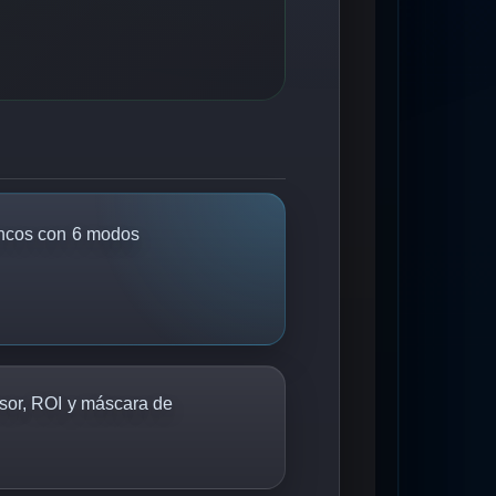
ncos con 6 modos
sor, ROI y máscara de