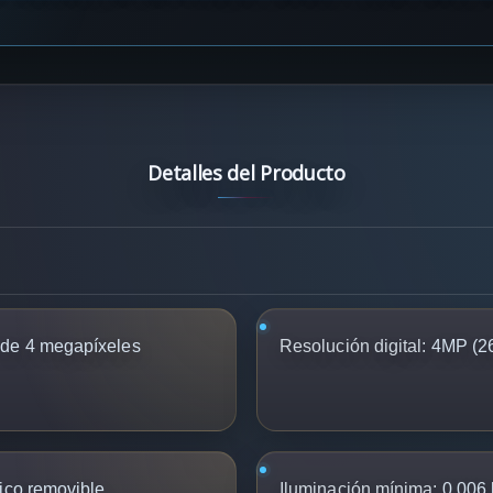
Detalles del Producto
 de 4 megapíxeles
Resolución digital:
4MP (2
ico removible
Iluminación mínima:
0,006 l