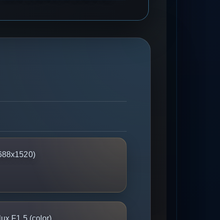
688x1520)
ux F1.5 (color)