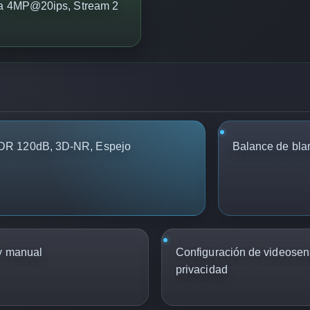
sta 4MP@20ips, Stream 2
DR 120dB, 3D-NR, Espejo
Balance de bla
y manual
Configuración de videosen
privacidad