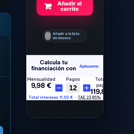
Añadir al
carrito
Añadir a la lista
de deseos