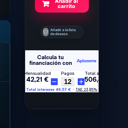
Añadir al
carrito
Añadir a la lista
de deseos