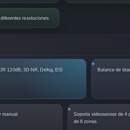
 diferentes resoluciones
DR 120dB, 3D-NR, Defog, EIS
Balance de bla
y manual
Soporta videosensor de 4 
de 8 zonas