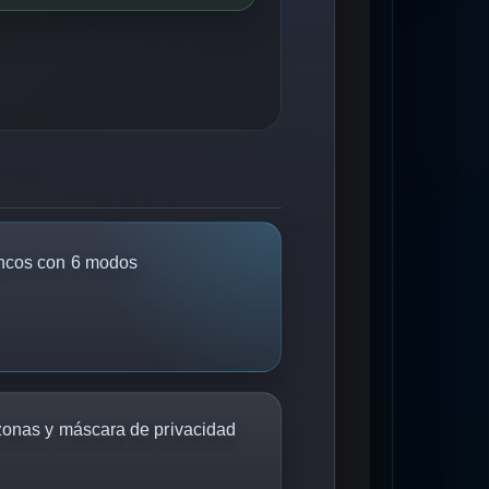
ncos con 6 modos
zonas y máscara de privacidad