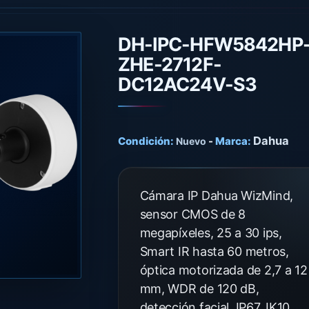
DH-IPC-HFW5842HP
ZHE-2712F-
DC12AC24V-S3
Dahua
Condición:
-
Marca:
Nuevo
Cámara IP Dahua WizMind,
sensor CMOS de 8
megapíxeles, 25 a 30 ips,
Smart IR hasta 60 metros,
óptica motorizada de 2,7 a 12
mm, WDR de 120 dB,
detección facial, IP67, IK10,