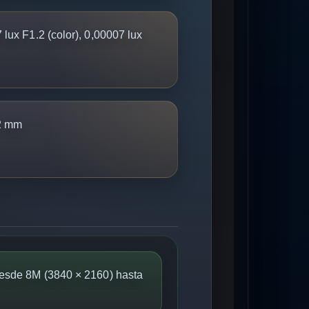
lux F1.2 (color), 0,00007 lux
2 mm
esde 8M (3840 × 2160) hasta