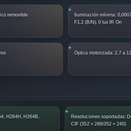
ico removible
Iluminación mínima:
0,0007 
F1.2 (B/N), 0 lux IR On
ros
Óptica motorizada:
2,7 a 1
64, H264H, H264B,
Resoluciones soportadas: D
CIF (352 × 288/352 × 240)