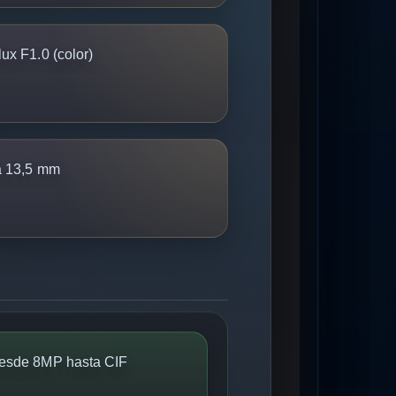
ux F1.0 (color)
a 13,5 mm
Desde 8MP hasta CIF