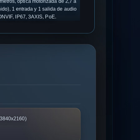
etros, óptica motorizada de 2,7 a
do), 1 entrada y 1 salida de audio
 ONVIF, IP67, 3AXIS, PoE.
3840x2160)