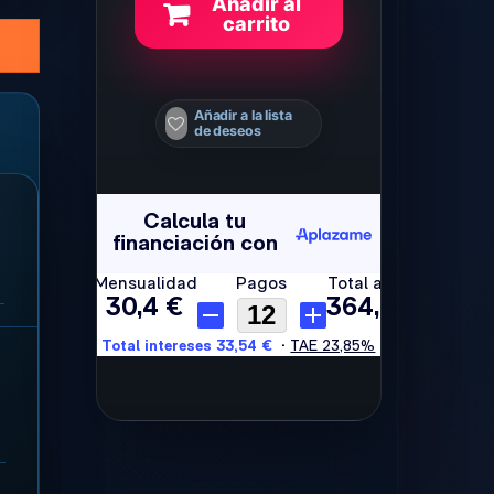
Añadir al
carrito
Añadir a la lista
de deseos