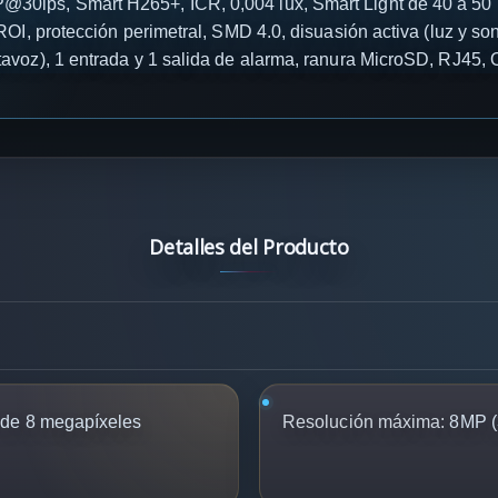
ips, Smart H265+, ICR, 0,004 lux, Smart Light de 40 a 50 m
 protección perimetral, SMD 4.0, disuasión activa (luz y soni
ltavoz), 1 entrada y 1 salida de alarma, ranura MicroSD, RJ45,
Detalles del Producto
de 8 megapíxeles
Resolución máxima:
8MP (