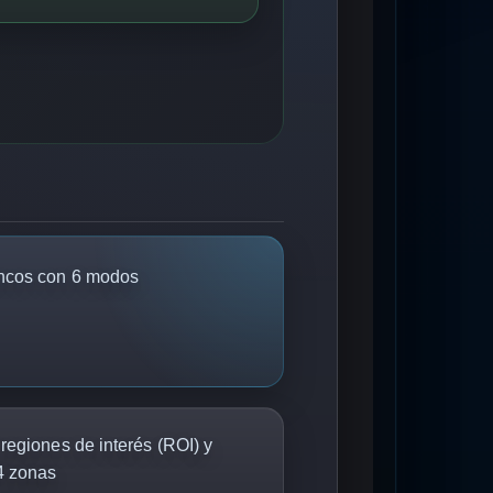
ncos con 6 modos
regiones de interés (ROI) y
4 zonas