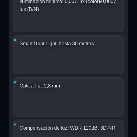
Iluminación mínima:
0,007 lux (color)/0,0007
lux (B/N)
Smart Dual Light:
hasta 30 metros
Óptica fija:
2,8 mm
Compensación de luz:
WDR 120dB, 3D-NR