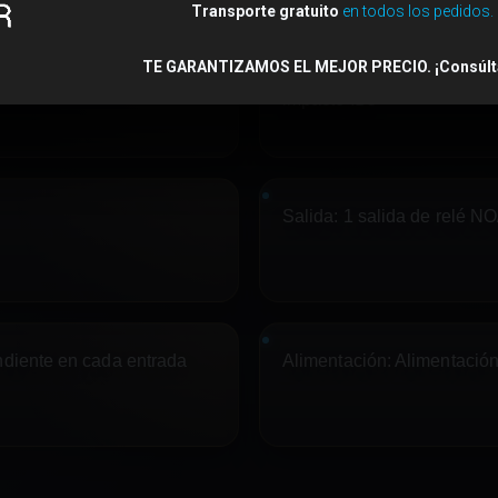
Transporte gratuito
en todos los pedidos.
TE GARANTIZAMOS EL MEJOR PRECIO. ¡Consúlt
Placa:
Placa para análisis 
impacto IB5
Salida:
1 salida de relé N
ndiente en cada entrada
Alimentación:
Alimentación