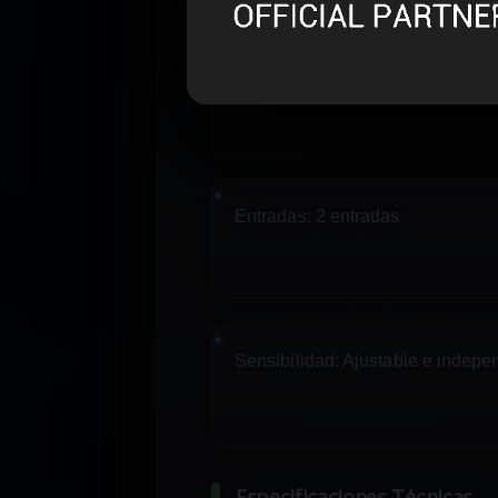
Marca:
FDP
Entradas:
2 entradas
Sensibilidad:
Ajustable e indepe
Especificaciones Técnicas