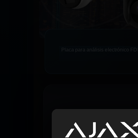
Placa para análisis electrónico FD
Características Clave