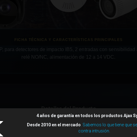
P, para detectores de impacto IB5, 2 entradas con sensibilidad 
relé NO/NC, alimentación de 12 a 14 VDC.
Detalles del Producto
4 años de garantía en todos los productos Ajax 
Desde 2010 en el mercado
. Sabemos lo que tiene que s
contra intrusión.