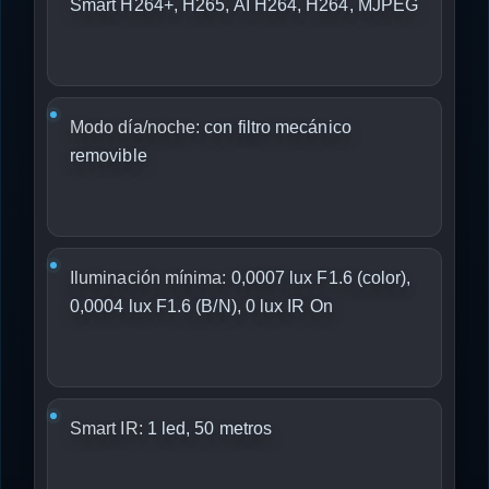
Smart H264+, H265, AI H264, H264, MJPEG
Modo día/noche:
con filtro mecánico
removible
Iluminación mínima:
0,0007 lux F1.6 (color),
0,0004 lux F1.6 (B/N), 0 lux IR On
Smart IR:
1 led, 50 metros