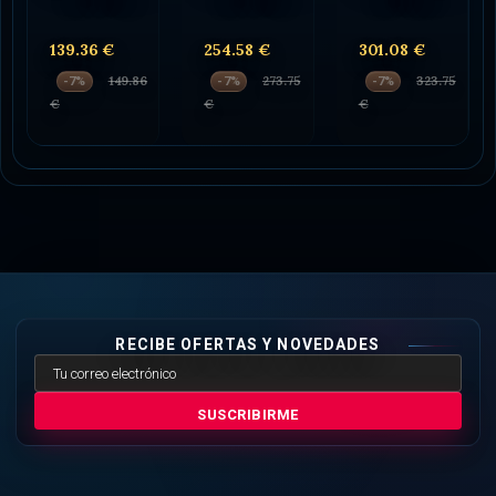
139.36 €
254.58 €
301.08 €
149.86
273.75
323.75
-7%
-7%
-7%
€
€
€
RECIBE OFERTAS Y NOVEDADES
SUSCRIBIRME