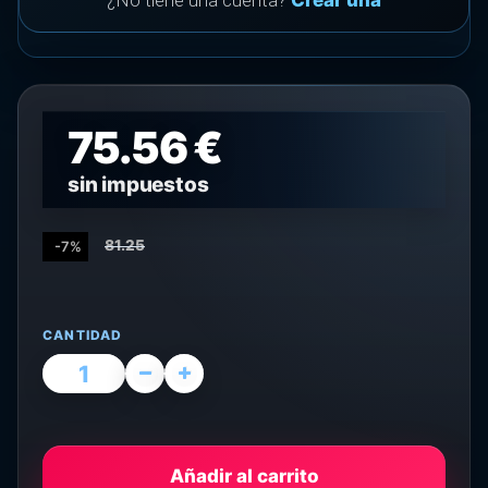
¿No tiene una cuenta?
Crear una
75.56 €
sin impuestos
81.25
-7%
CANTIDAD
Añadir al carrito