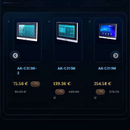
AK-C313W-
AK-C315W
AK-C319W
2
75.56 €
139.36 €
254.58 €
-7%
81.25 €
149.86
273.75
-7%
-7%
€
€