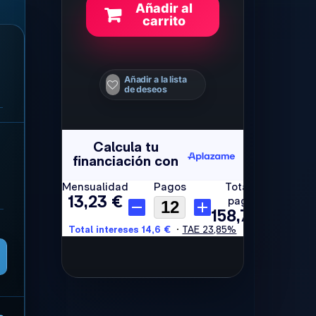
Añadir al
carrito
Añadir a la lista
de deseos