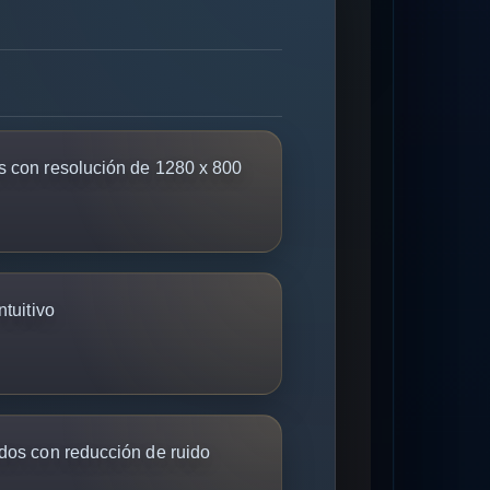
 con resolución de 1280 x 800
tuitivo
ados con reducción de ruido