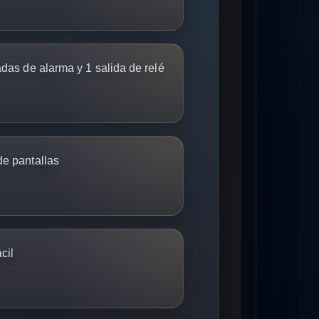
adas de alarma y 1 salida de relé
de pantallas
cil