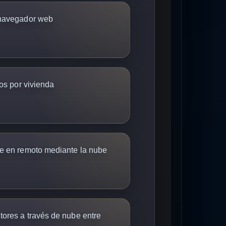
 navegador web
dos por vivienda
re en remoto mediante la nube
ores a través de nube entre