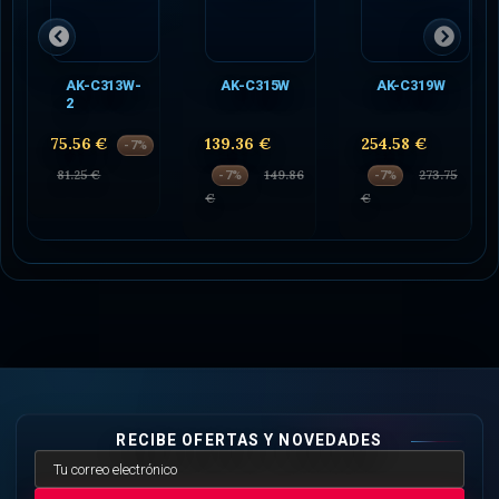
AK-C313W-
AK-C315W
AK-C319W
2
75.56 €
139.36 €
254.58 €
-7%
81.25 €
149.86
273.75
-7%
-7%
€
€
RECIBE OFERTAS Y NOVEDADES