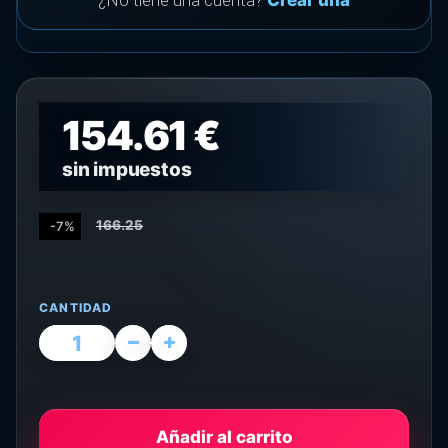
¿No tiene una cuenta?
Crear una
154.61 €
sin impuestos
166.25
-7%
CANTIDAD
Añadir al carrito