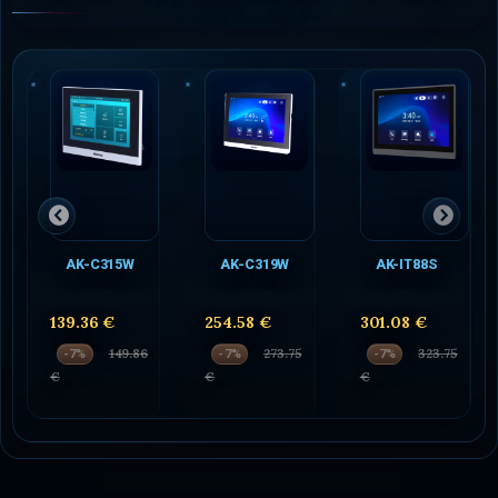
AK-C315W
AK-C319W
AK-IT88S
139.36 €
254.58 €
301.08 €
149.86
273.75
323.75
-7%
-7%
-7%
€
€
€