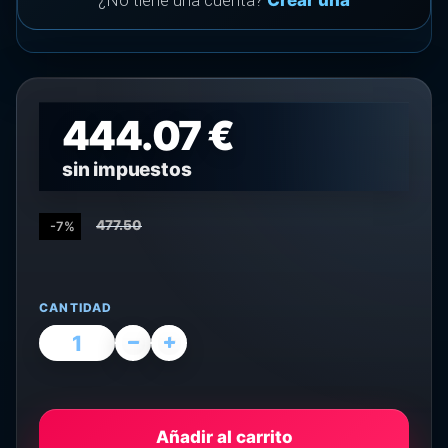
¿No tiene una cuenta?
Crear una
444.07 €
sin impuestos
477.50
-7%
CANTIDAD
Añadir al carrito