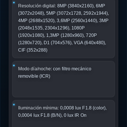
Resolución digital:
8MP (3840x2160), 6MP
(3072x2048), 5MP (3072x1728, 2592x1944),
4MP (2688x1520), 3,6MP (2560x1440), 3MP
(2048x1535, 2304x1296), 1080P
(1920x1080), 1,3MP (1280x960), 720P
(1280x720), D1 (704x576), VGA (640x480),
CIF (352x288)
Modo día/noche:
con filtro mecánico
removible (ICR)
Iluminación mínima:
0,0008 lux F1.8 (color),
0,0004 lux F1.8 (B/N), 0 lux IR On