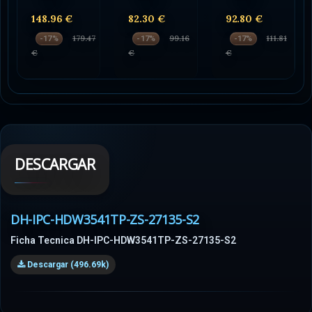
148.96 €
82.30 €
92.80 €
179.47
99.16
111.81
-17%
-17%
-17%
€
€
€
DESCARGAR
DH-IPC-HDW3541TP-ZS-27135-S2
Ficha Tecnica DH-IPC-HDW3541TP-ZS-27135-S2
Descargar (496.69k)