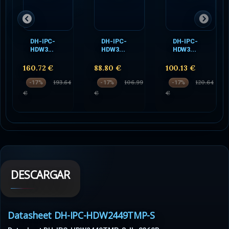
DH-IPC-
DH-IPC-
DH-IPC-
HDW3...
HDW3...
HDW3...
160.72 €
88.80 €
100.13 €
193.64
106.99
120.64
-17%
-17%
-17%
€
€
€
DESCARGAR
Datasheet DH-IPC-HDW2449TMP-S