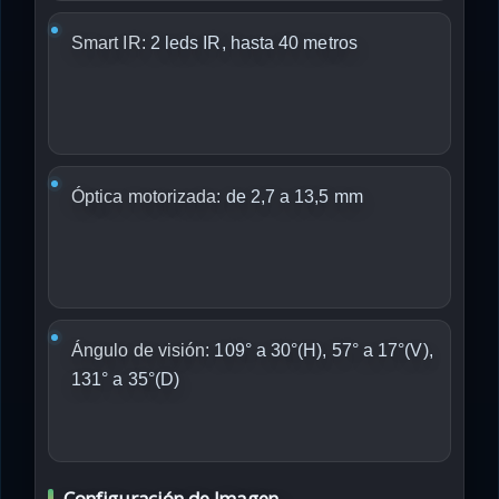
Smart IR:
2 leds IR, hasta 40 metros
Óptica motorizada:
de 2,7 a 13,5 mm
Ángulo de visión:
109° a 30°(H), 57° a 17°(V),
131° a 35°(D)
Configuración de Imagen