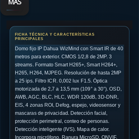
MÁS
Domo fijo IP Dahua WizMind con Smart IR de 40
metros para exterior. CMOS 1/2,8 de 2MP. 3
streams. Formato Smart H265+, Smart H264+,
H265, H264, MJPEG. Resolución de hasta 2MP
a 25 ips. Filtro ICR. 0,002 lux F1.5. Óptica
motorizada de 2,7 a 13,5 mm (109° a 30°). OSD,
AWB, AGC, BLC, HLC, WDR 120dB, 3D-DNR,
EIS, 4 zonas ROI, Defog, espejo, videosensor y
mascaras de privacidad. Detección facial,
protección perimetral, conteo de personas.
Detección inteligente (IVS). Mapa de calor.
Incorpora micrófono. Ranura MicroSD. ONVIF,