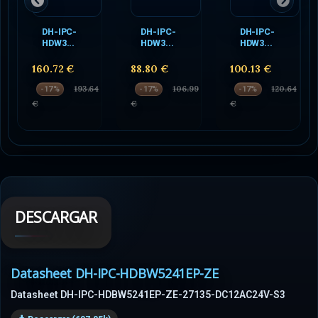
DH-IPC-
DH-IPC-
DH-IPC-
HDW3...
HDW3...
HDW3...
160.72 €
88.80 €
100.13 €
193.64
106.99
120.64
-17%
-17%
-17%
€
€
€
DESCARGAR
Datasheet DH-IPC-HDBW5241EP-ZE
Datasheet DH-IPC-HDBW5241EP-ZE-27135-DC12AC24V-S3