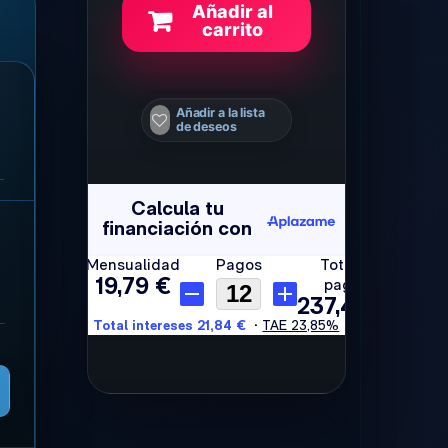
Añadir al
carrito
Añadir a la lista
de deseos