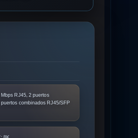
 Mbps RJ45, 2 puertos
2 puertos combinados RJ45/SFP
:
8K