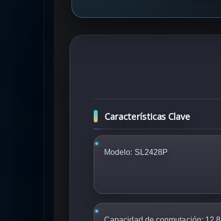
Características Clave
Modelo:
SL2428P
Capacidad de conmutación:
12.8