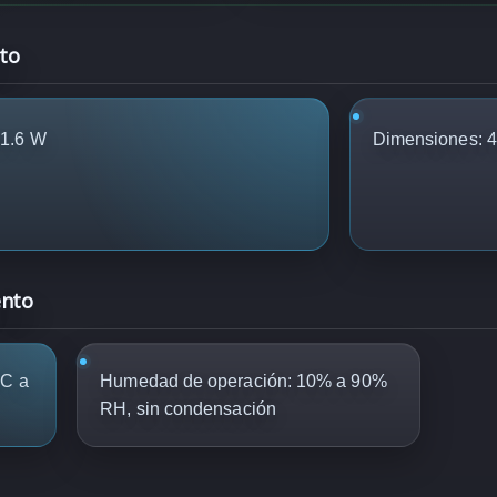
to
91.6 W
Dimensiones: 4
ento
°C a
Humedad de operación: 10% a 90%
RH, sin condensación