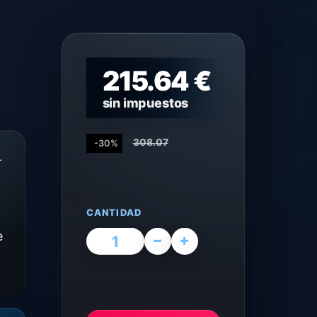
215.64 €
sin impuestos
308.07
-30%
-
CANTIDAD
e