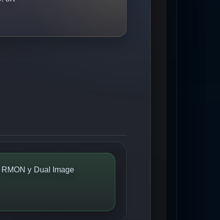
, RMON y Dual Image