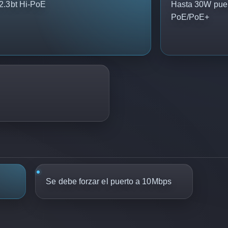
2.3bt Hi-PoE
Hasta 30W puer
PoE/PoE+
Se debe forzar el puerto a 10Mbps