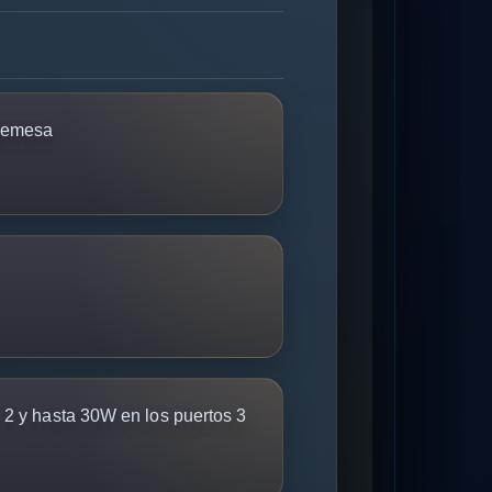
bremesa
 2 y hasta 30W en los puertos 3