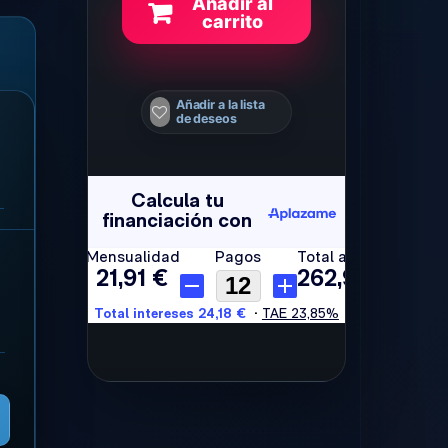
Añadir al
carrito
Añadir a la lista
de deseos