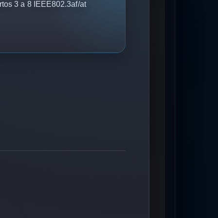
tos 3 a 8 IEEE802.3af/at