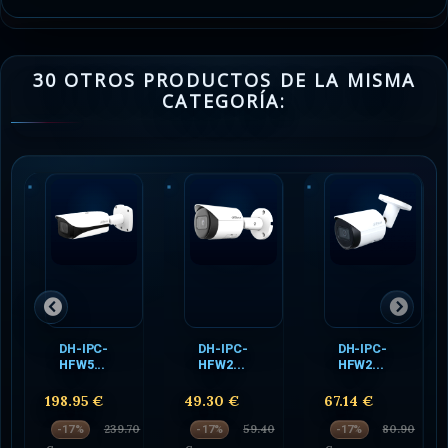
30 OTROS PRODUCTOS DE LA MISMA
CATEGORÍA:
DH-IPC-
DH-IPC-
DH-IPC-
HFW5...
HFW2...
HFW2...
198.95 €
49.30 €
67.14 €
239.70
59.40
80.90
-17%
-17%
-17%