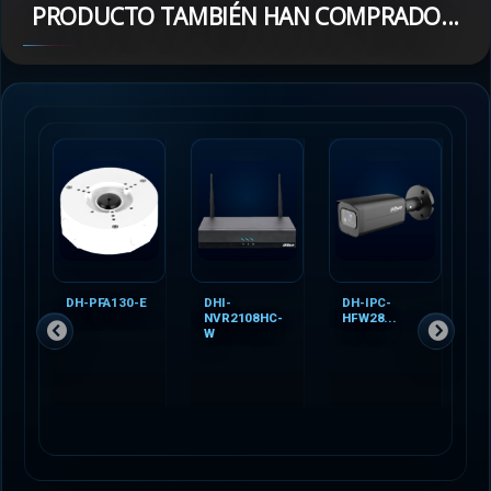
PRODUCTO TAMBIÉN HAN COMPRADO...
DH-PFA130-E
DHI-
DH-IPC-
S
NVR2108HC-
HFW28...
1
W