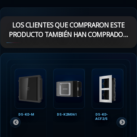
LOS CLIENTES QUE COMPRARON ESTE
PRODUCTO TAMBIÉN HAN COMPRADO...
DS-KD-M
DS-K2M061
DS-KD-
D
ACF2/S
I.