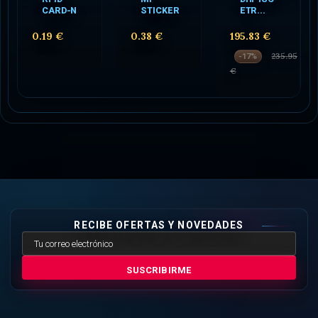
CARD-N
STICKER
ETR...
0.19 €
0.38 €
195.83 €
235.95
-17%
€
RECIBE OFERTAS Y NOVEDADES
SUSCRIBIRME