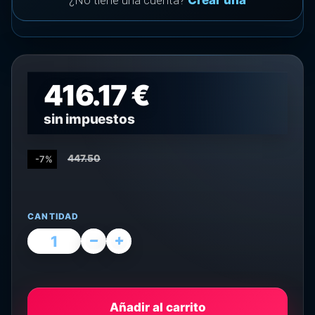
¿No tiene una cuenta?
Crear una
416.17 €
sin impuestos
447.50
-7%
CANTIDAD
Añadir al carrito