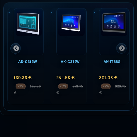
AK-C315W
AK-C319W
AK-IT88S
139.36 €
254.58 €
301.08 €
149.86
273.75
323.75
-7%
-7%
-7%
€
€
€