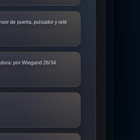
sor de puerta, pulsador y relé
dora:
por Wiegand 26/34