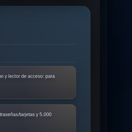
o y lector de acceso:
para
raseñas/tarjetas y 5.000