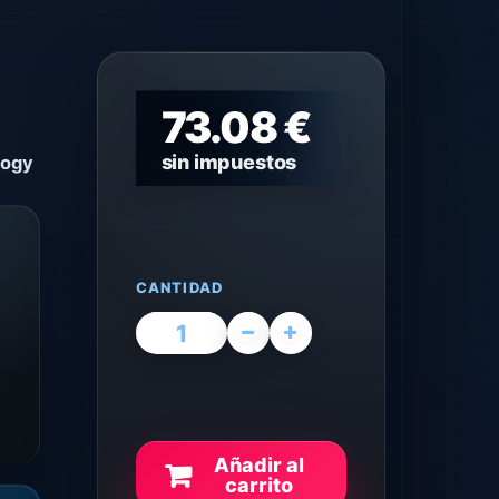
73.08 €
sin impuestos
logy
CANTIDAD
Añadir al
carrito