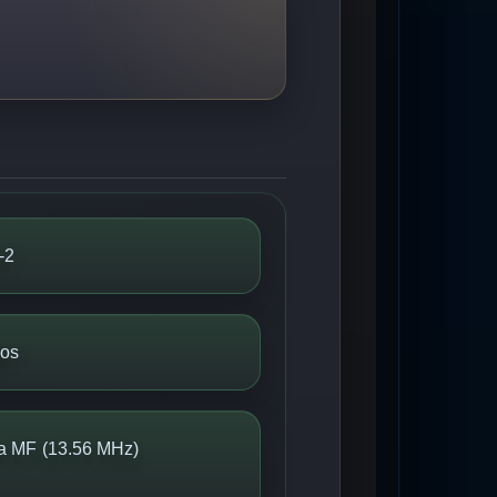
-2
ios
ta MF (13.56 MHz)