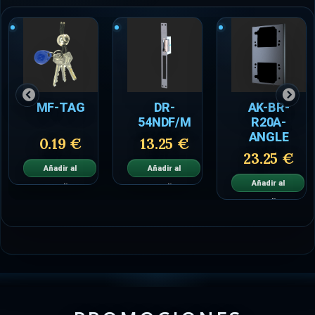
MF-TAG
DR-
AK-BR-
54NDF/M
R20A-
ANGLE
0.19 €
13.25 €
23.25 €
Añadir al
Añadir al
Añadir al
carrito
carrito
carrito