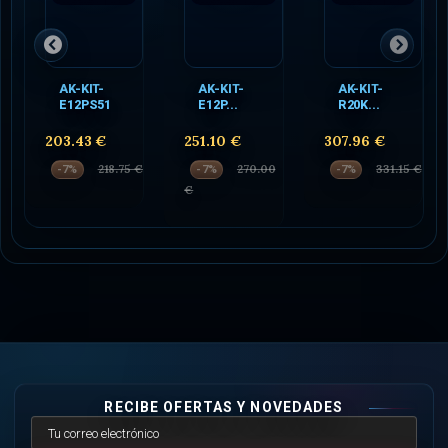
AK-KIT-
AK-KIT-
AK-KIT-
E12PS51
E12P...
R20K...
203.43 €
251.10 €
307.96 €
218.75 €
270.00
331.15 €
-7%
-7%
-7%
€
RECIBE OFERTAS Y NOVEDADES