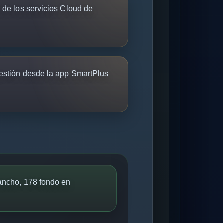
 de los servicios Cloud de
gestión desde la app SmartPlus
ancho, 178 fondo en