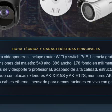
a videoporteros, incluye router WiFi y switch PoE, licencia gra
siones del maletín: 540 alto, 386 ancho, 178 fondo en milímetr
 de videoportero profesional, acabado de alta calidad, estructur
ado con placas exteriores AK-X915S y AK-E12S, monitores AK
eis cables ethernet, pensado para demostraciones en vivo con g