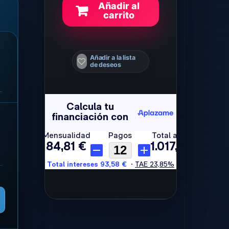
Añadir al
carrito
Añadir a la lista
de deseos