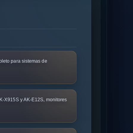
pleto para sistemas de
 AK-X915S y AK-E12S, monitores