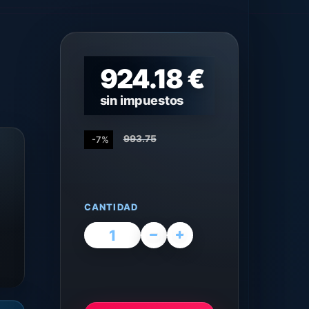
924.18 €
sin impuestos
993.75
-7%
CANTIDAD