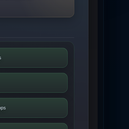
s
bps