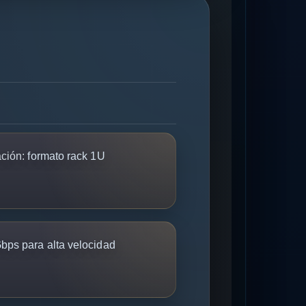
ción:
formato rack 1U
bps para alta velocidad