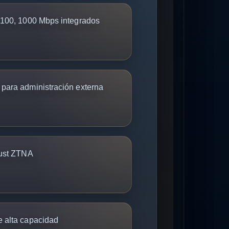
 100, 1000 Mbps integrados
para administración externa
ust ZTNA
 alta capacidad