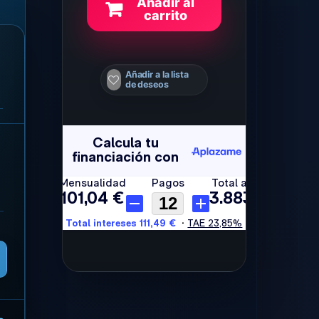
Añadir al
carrito
Añadir a la lista
de deseos