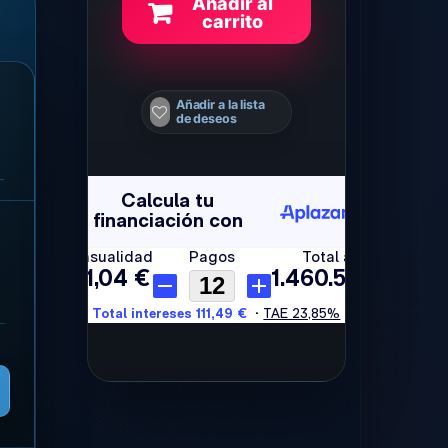
Añadir al
carrito
Añadir a la lista
de deseos