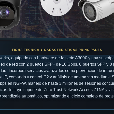
works, equipado con hardware de la serie A3000 y una suscripc
leo de red con 2 puertos SFP+ de 10 Gbps, 8 puertos SFP y 8 
idad. Incorpora servicios avanzados como prevención de intrusi
 de IP, comando y control C2 y análisis de amenazas mediante
 Gbps en NGFW, manejo de hasta 3 millones de sesiones concurr
íticas. Incluye soporte de Zero Trust Network Access ZTNA y vi
prendizaje automático, optimizando el ciclo completo de protec