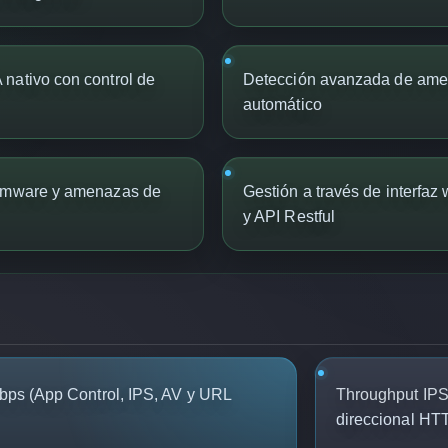
nativo con control de
Detección avanzada de ame
automático
somware y amenazas de
Gestión a través de interfaz
y API Restful
bps (App Control, IPS, AV y URL
Throughput IPS
direccional HT