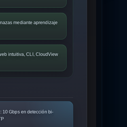
nazas mediante aprendizaje
 web intuitiva, CLI, CloudView
:
10 Gbps en detección bi-
TP