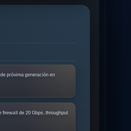
l de próxima generación en
 firewall de 20 Gbps, throughput