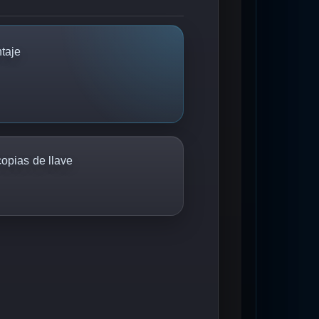
taje
copias de llave