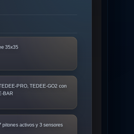
ee 35x35
 TEDEE-PRO, TEDEE-GO2 con
EE-BAR
 pitones activos y 3 sensores