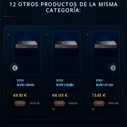
12 OTROS PRODUCTOS DE LA MISMA
CATEGORÍA:
VIGI
VIGI
VIGI
NVR1004H
NVR1008H
NVR1016H
49.81 €
66.03 €
73.61 €
71.17 €
94.33
105.16
-30%
-30%
-30%
€
€