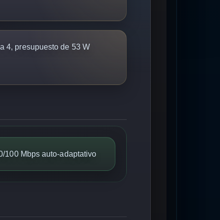
 a 4, presupuesto de 53 W
10/100 Mbps auto-adaptativo