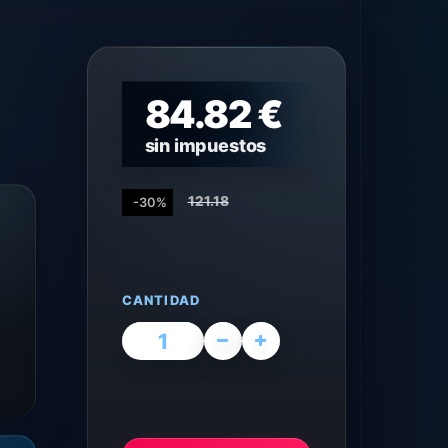
84.82 €
sin impuestos
121.18
-30%
CANTIDAD