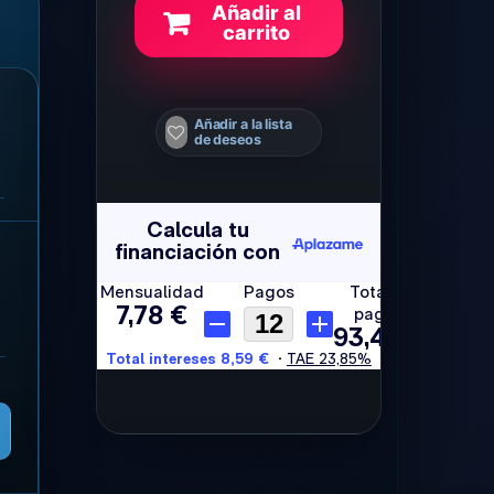
Añadir al
carrito
Añadir a la lista
de deseos