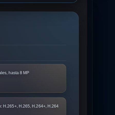
les, hasta 8 MP
n:
H.265+, H.265, H.264+, H.264