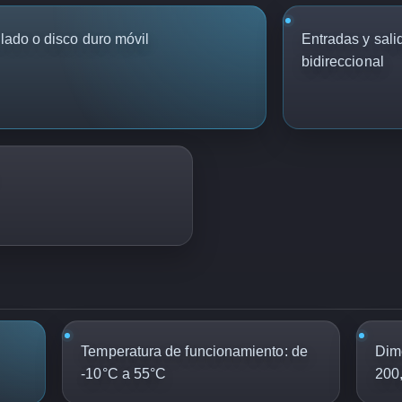
clado o disco duro móvil
Entradas y sal
bidireccional
Temperatura de funcionamiento: de
Dime
-10°C a 55°C
200