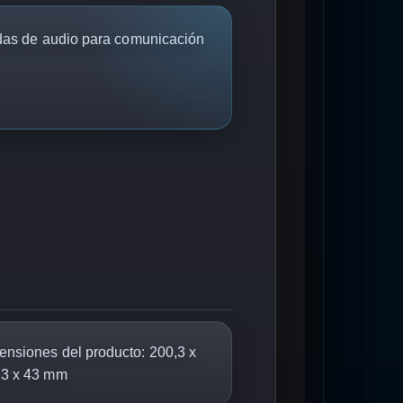
idas de audio para comunicación
nsiones del producto: 200,3 x
,3 x 43 mm