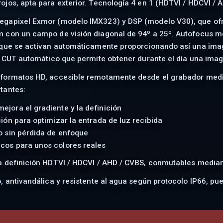
ojos, apta para exterior. Tecnología 4 en 1 (HDTVI / HDCVI 
egapixel Exmor (modelo IMX323) y DSP (modelo V30), que ofr
 con un campo de visión diagonal de 94º a 25º. Autofocus m
que se activan automáticamente proporcionando así una image
R CUT automático que permite obtener durante el día una image
formatos HD, accesible remotamente desde el grabador media
tantes:
jora el gradiente y la definición
ión para optimizar la entrada de luz recibida
o sin pérdida de enfoque
cos para unos colores reales
a definición HDTVI / HDCVI / AHD / CVBS, conmutables median
, antivandálica y resistente al agua según protocolo IP66, pu