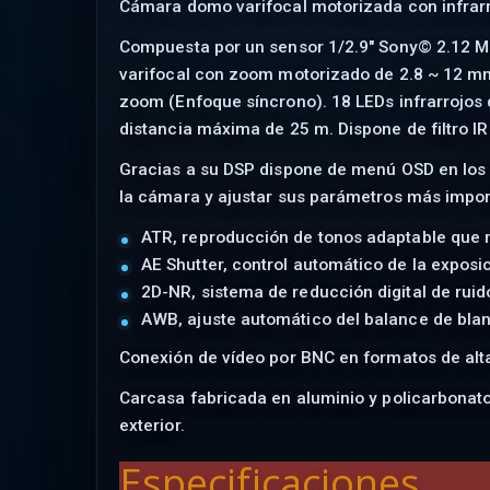
Cámara domo varifocal motorizada con infrarr
Compuesta por un sensor 1/2.9" Sony© 2.12 M
varifocal con zoom motorizado de 2.8 ~ 12 mm
zoom (Enfoque síncrono). 18 LEDs infrarrojos 
distancia máxima de 25 m. Dispone de filtro I
Gracias a su DSP dispone de menú OSD en los 
la cámara y ajustar sus parámetros más impor
ATR, reproducción de tonos adaptable que me
AE Shutter, control automático de la exposic
2D-NR, sistema de reducción digital de ruid
AWB, ajuste automático del balance de blan
Conexión de vídeo por BNC en formatos de alt
Carcasa fabricada en aluminio y policarbonato
exterior.
Especificaciones