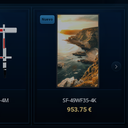
Nuevo
-4M
SF-49WF35-4K
953.75 €