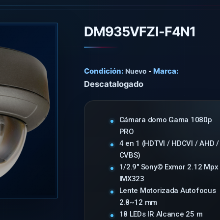
DM935VFZI-F4N1
Condición:
-
Marca:
Nuevo
Descatalogado
Cámara domo Gama 1080p
PRO
4 en 1 (HDTVI / HDCVI / AHD /
CVBS)
1/2.9" Sony© Exmor 2.12 Mpx
IMX323
Lente Motorizada Autofocus
2.8~12 mm
18 LEDs IR Alcance 25 m