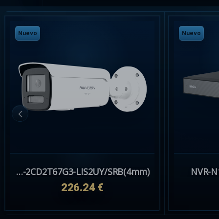
Nuevo
Nuevo
DS-2CD2T67G3-LIS2UY/SRB(4mm)
NVR-N
226.24 €