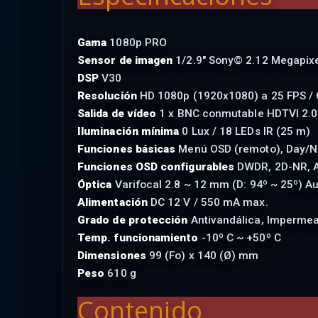
Gama
1080p PRO
Sensor de imagen
1/2.9" Sony© 2.12 Megapix
DSP
V30
Resolución
HD 1080p (1920x1080) a 25 FPS /
Salida de vídeo
1 x BNC conmutable HDTVI 2.0
Iluminación mínima
0 Lux / 18 LEDs IR (25 m)
Funciones básicas
Menú OSD (remoto), Day/Ni
Funciones OSD configurables
DWDR, 2D-NR, 
Óptica
Varifocal 2.8 ~ 12 mm (D: 94º ~ 25º) A
Alimentación
DC 12 V / 550 mA max.
Grado de protección
Antivandálica, Impermea
Temp. funcionamiento
-10º C ~ +50º C
Dimensiones
99 (Fo) x 140 (Ø) mm
Peso
610 g
Contenido