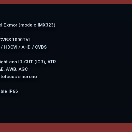
el Exmor (modelo IMX323)
 CVBS 1000TVL
 / HDCVI / AHD / CVBS
ght con IR-CUT (ICR), ATR
AE, AWB, AGC
utofocus síncrono
ble IP66