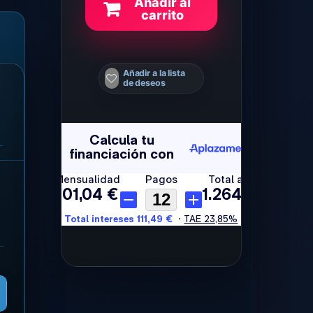
Añadir al
carrito
Añadir a la lista
de deseos