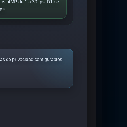
eos: 4MP de 1 a 30 ips, D1 de
ips
as de privacidad configurables