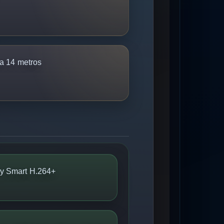
a 14 metros
 y Smart H.264+